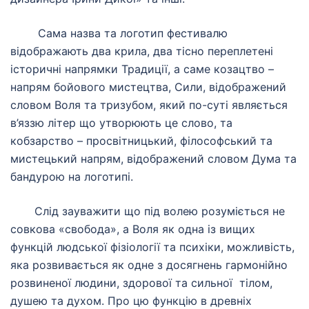
Сама назва та логотип фестивалю
відображають два крила, два тісно переплетені
історичні напрямки Традиції, а саме козацтво –
напрям бойового мистецтва, Сили, відображений
словом Воля та тризубом, який по-суті являється
в’яззю літер що утворюють це слово, та
кобзарство – просвітницький, філософський та
мистецький напрям, відображений словом Дума та
бандурою на логотипі.
Слід зауважити що під волею розуміється не
совкова «свобода», а Воля як одна із вищих
функцій людської фізіології та психіки, можливість,
яка розвивається як одне з досягнень гармонійно
розвиненої людини, здорової та сильної
тілом,
душею та духом. Про цю функцію в древніх