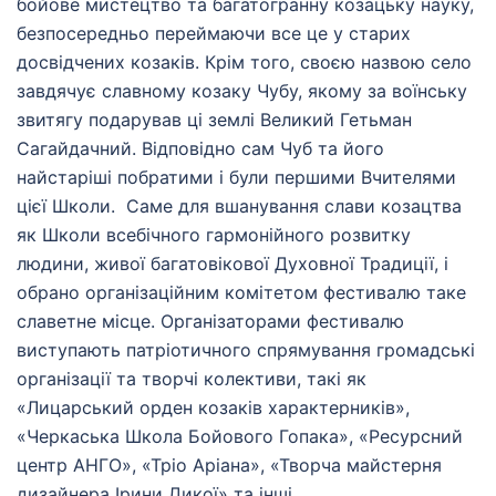
бойове мистецтво та багатогранну козацьку науку,
безпосередньо переймаючи все це у старих
досвідчених козаків. Крім того, своєю назвою село
завдячує славному козаку Чубу, якому за воїнську
звитягу подарував ці землі Великий Гетьман
Сагайдачний. Відповідно сам Чуб та його
найстаріші побратими і були першими Вчителями
цієї Школи.
Саме для вшанування слави козацтва
як Школи всебічного гармонійного розвитку
людини, живої багатовікової Духовної Традиції, і
обрано організаційним комітетом фестивалю таке
славетне місце. Організаторами фестивалю
виступають патріотичного спрямування громадські
організації та творчі колективи, такі як
«Лицарський орден козаків характерників»,
«Черкаська Школа Бойового Гопака», «Ресурсний
центр АНГО», «Тріо Аріана», «Творча майстерня
дизайнера Ірини Дикої» та інші.