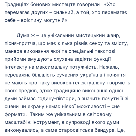
Традиціях бойових мистецтв говорили : «Хто
перемагає других – сильний, а той, хто перемагає
себе – воістину могутній».
Дума ж – це унікальний мистецький жанр,
пісня-притча, що має кілька рівнів сенсу та змісту,
манера виконання якої та спеціальні текстові
прийоми змушують слухача задіяти функції
інтелекту на максимальну потужність. Нажаль,
переважна більшість сучасних українців і поняття
не мають про таку високоінтелектуальну творчість
своїх предків, адже традиційне виконання однієї
думи займає годину-півтори, а значить почути її зі
сцени чи екрану немає ніякої можливості – «не
формат».
Таким же унікальним в світовому
масштабі є інструмент, в супроводі якого думи
виконувались, а саме старосвітська бандура. Це,