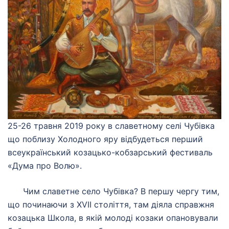
25-26 травня 2019 року в славетному селі Чубівка
що поблизу Холодного яру відбудеться перший
всеукраїнський козацько-кобзарський фестиваль
«Дума про Волю».
Чим славетне село Чубівка? В першу чергу тим,
що починаючи з XVII століття, там діяла справжня
козацька Школа, в якій молоді козаки опановували