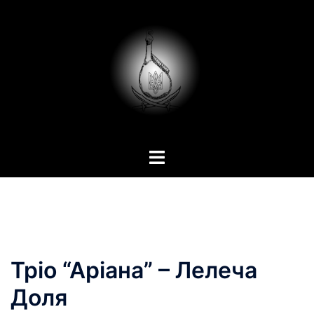
Перейти
до
вмісту
Тріо “Аріана” – Лелеча
Доля