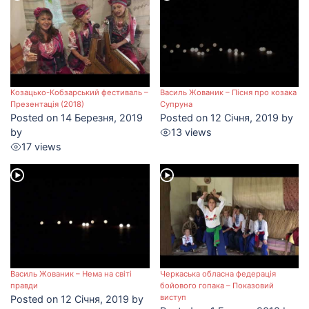
Козацько-Кобзарський фестиваль –
Василь Жованик – Пісня про козака
Презентація (2018)
Супруна
Posted on 14 Березня, 2019
Posted on 12 Січня, 2019 by
by
13 views
17 views
Василь Жованик – Нема на світі
Черкаська обласна федерація
правди
бойового гопака – Показовий
виступ
Posted on 12 Січня, 2019 by